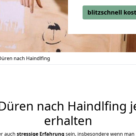
blitzschnell ko
üren nach Haindlfing
üren nach Haindlfing j
erhalten
er auch
stressige
Erfahrung
sein, insbesondere wenn man 