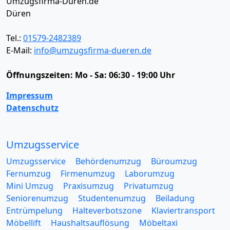
Umzugsfirma-Düren.de
Düren
Tel.:
01579-2482389
E-Mail:
info@umzugsfirma-dueren.de
Öffnungszeiten:
Mo - Sa: 06:30 - 19:00 Uhr
Impressum
Datenschutz
Umzugsservice
Umzugsservice
Behördenumzug
Büroumzug
Fernumzug
Firmenumzug
Laborumzug
Mini Umzug
Praxisumzug
Privatumzug
Seniorenumzug
Studentenumzug
Beiladung
Entrümpelung
Halteverbotszone
Klaviertransport
Möbellift
Haushaltsauflösung
Möbeltaxi