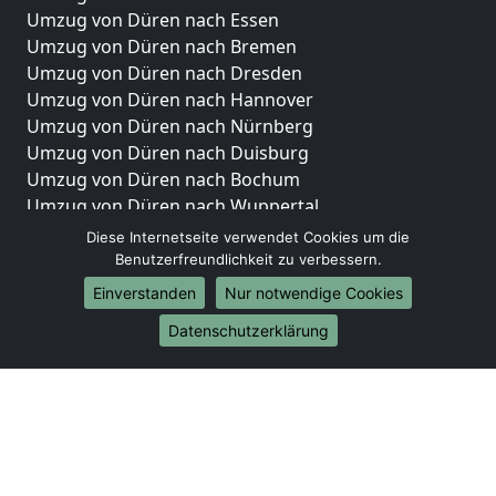
Umzug von Düren nach Essen
Umzug von Düren nach Bremen
Umzug von Düren nach Dresden
Umzug von Düren nach Hannover
Umzug von Düren nach Nürnberg
Umzug von Düren nach Duisburg
Umzug von Düren nach Bochum
Umzug von Düren nach Wuppertal
Umzug von Düren nach Bielefeld
Diese Internetseite verwendet Cookies um die
Umzug von Düren nach Bonn
Benutzerfreundlichkeit zu verbessern.
Umzug von Düren nach Münster
Einverstanden
Nur notwendige Cookies
Internationale-Umzüge
Datenschutzerklärung
Umzug von Düren nach Brasilien
Umzug von Düren nach Brunei Darussalam
Umzug von Düren nach Burkina Faso
Umzug von Düren nach Burundi
Umzug von Düren nach Chile