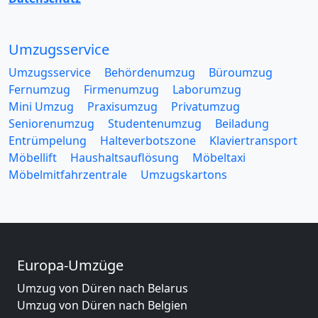
Umzugsservice
Umzugsservice
Behördenumzug
Büroumzug
Fernumzug
Firmenumzug
Laborumzug
Mini Umzug
Praxisumzug
Privatumzug
Seniorenumzug
Studentenumzug
Beiladung
Entrümpelung
Halteverbotszone
Klaviertransport
Möbellift
Haushaltsauflösung
Möbeltaxi
Möbelmitfahrzentrale
Umzugskartons
Europa-Umzüge
Umzug von Düren nach Belarus
Umzug von Düren nach Belgien