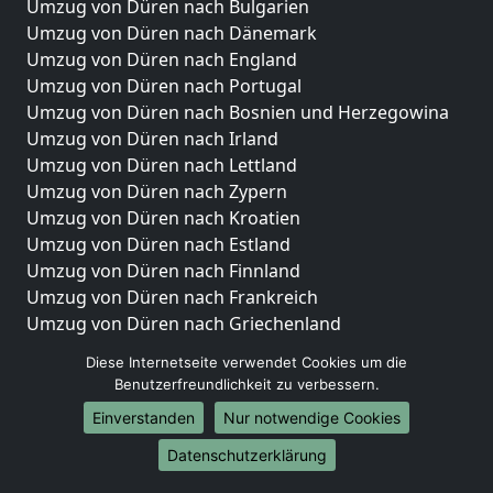
Umzug von Düren nach Bulgarien
Umzug von Düren nach Dänemark
Umzug von Düren nach England
Umzug von Düren nach Portugal
Umzug von Düren nach Bosnien und Herzegowina
Umzug von Düren nach Irland
Umzug von Düren nach Lettland
Umzug von Düren nach Zypern
Umzug von Düren nach Kroatien
Umzug von Düren nach Estland
Umzug von Düren nach Finnland
Umzug von Düren nach Frankreich
Umzug von Düren nach Griechenland
Umzug von Düren nach Italien
Diese Internetseite verwendet Cookies um die
Umzug von Düren nach Liechtenstein
Benutzerfreundlichkeit zu verbessern.
Umzug von Düren nach Luxemburg
Einverstanden
Nur notwendige Cookies
Umzug von Düren nach Niederlande
Umzug von Düren nach Norwegen
Datenschutzerklärung