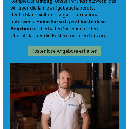
kompletter
Umzug
. Unser Partnernetzwerk, das
wir über die Jahre aufgebaut haben, ist
deutschlandweit und sogar international
unterwegs.
Holen Sie sich jetzt kostenlose
Angebote
und erhalten Sie einen ersten
Überblick über die Kosten für Ihren Umzug.
Kostenlose Angebote erhalten