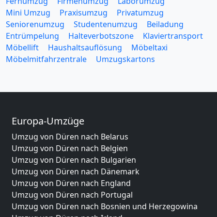
Fernumzug
Firmenumzug
Laborumzug
Mini Umzug
Praxisumzug
Privatumzug
Seniorenumzug
Studentenumzug
Beiladung
Entrümpelung
Halteverbotszone
Klaviertransport
Möbellift
Haushaltsauflösung
Möbeltaxi
Möbelmitfahrzentrale
Umzugskartons
Europa-Umzüge
Umzug von Düren nach Belarus
Umzug von Düren nach Belgien
Umzug von Düren nach Bulgarien
Umzug von Düren nach Dänemark
Umzug von Düren nach England
Umzug von Düren nach Portugal
Umzug von Düren nach Bosnien und Herzegowina