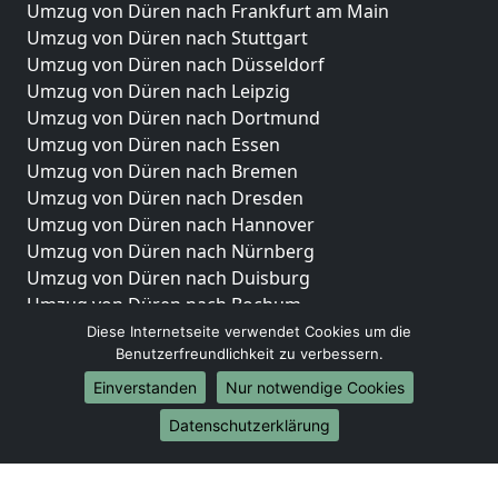
Umzug von Düren nach Frankfurt am Main
Umzug von Düren nach Stuttgart
Umzug von Düren nach Düsseldorf
Umzug von Düren nach Leipzig
Umzug von Düren nach Dortmund
Umzug von Düren nach Essen
Umzug von Düren nach Bremen
Umzug von Düren nach Dresden
Umzug von Düren nach Hannover
Umzug von Düren nach Nürnberg
Umzug von Düren nach Duisburg
Umzug von Düren nach Bochum
Umzug von Düren nach Wuppertal
Diese Internetseite verwendet Cookies um die
Benutzerfreundlichkeit zu verbessern.
Umzug von Düren nach Bielefeld
Umzug von Düren nach Bonn
Einverstanden
Nur notwendige Cookies
Umzug von Düren nach Münster
Datenschutzerklärung
Internationale-Umzüge
Umzug von Düren nach Brasilien