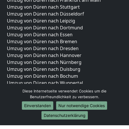
Umzug von Düren nach Frankfurt am Main
Umzug von Düren nach Stuttgart
Umzug von Düren nach Düsseldorf
Umzug von Düren nach Leipzig
Umzug von Düren nach Dortmund
Umzug von Düren nach Essen
Umzug von Düren nach Bremen
Umzug von Düren nach Dresden
Umzug von Düren nach Hannover
Umzug von Düren nach Nürnberg
Umzug von Düren nach Duisburg
Umzug von Düren nach Bochum
Umzug von Düren nach Wuppertal
Umzug von Düren nach Bielefeld
Diese Internetseite verwendet Cookies um die
Umzug von Düren nach Bonn
Benutzerfreundlichkeit zu verbessern.
Umzug von Düren nach Münster
Einverstanden
Nur notwendige Cookies
Internationale-Umzüge
Datenschutzerklärung
Umzug von Düren nach Brasilien