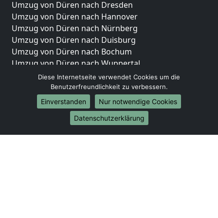
Umzug von Düren nach Dresden
Umzug von Düren nach Hannover
Umzug von Düren nach Nürnberg
Umzug von Düren nach Duisburg
Umzug von Düren nach Bochum
Umzug von Düren nach Wuppertal
Umzug von Düren nach Bielefeld
Diese Internetseite verwendet Cookies um die
Umzug von Düren nach Bonn
Benutzerfreundlichkeit zu verbessern.
Umzug von Düren nach Münster
Einverstanden
Nur notwendige Cookies
Internationale-Umzüge
Datenschutzerklärung
Umzug von Düren nach Brasilien
Umzug von Düren nach Brunei Darussalam
Umzug von Düren nach Burkina Faso
Umzug von Düren nach Burundi
Umzug von Düren nach Chile
Umzug von Düren nach China
Umzug von Düren nach Cookinseln
Umzug von Düren nach Costa Rica