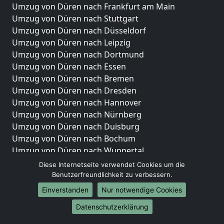
Umzug von Düren nach Frankfurt am Main
Umzug von Düren nach Stuttgart
Umzug von Düren nach Düsseldorf
Umzug von Düren nach Leipzig
Umzug von Düren nach Dortmund
Umzug von Düren nach Essen
Umzug von Düren nach Bremen
Umzug von Düren nach Dresden
Umzug von Düren nach Hannover
Umzug von Düren nach Nürnberg
Umzug von Düren nach Duisburg
Umzug von Düren nach Bochum
Umzug von Düren nach Wuppertal
Umzug von Düren nach Bielefeld
Diese Internetseite verwendet Cookies um die
Umzug von Düren nach Bonn
Benutzerfreundlichkeit zu verbessern.
Umzug von Düren nach Münster
Einverstanden
Nur notwendige Cookies
Internationale-Umzüge
Datenschutzerklärung
Umzug von Düren nach Brasilien