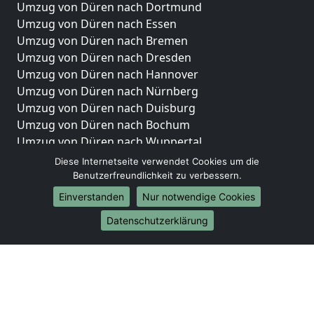
Umzug von Düren nach Dortmund
Umzug von Düren nach Essen
Umzug von Düren nach Bremen
Umzug von Düren nach Dresden
Umzug von Düren nach Hannover
Umzug von Düren nach Nürnberg
Umzug von Düren nach Duisburg
Umzug von Düren nach Bochum
Umzug von Düren nach Wuppertal
Umzug von Düren nach Bielefeld
Diese Internetseite verwendet Cookies um die
Umzug von Düren nach Bonn
Benutzerfreundlichkeit zu verbessern.
Umzug von Düren nach Münster
Einverstanden
Nur notwendige Cookies
Internationale-Umzüge
Datenschutzerklärung
Umzug von Düren nach Brasilien
Umzug von Düren nach Brunei Darussalam
Umzug von Düren nach Burkina Faso
Umzug von Düren nach Burundi
Umzug von Düren nach Chile