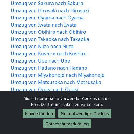
Umzug von Sakura nach Sakura
Umzug von Hirosaki nach Hirosaki
Umzug von Oyama nach Oyama
Umzug von Iwata nach Iwata
Umzug von Obihiro nach Obihiro
Umzug von Takaoka nach Takaoka
Umzug von Niiza nach Niiza
Umzug von Kushiro nach Kushiro
Umzug von Ube nach Ube
Umzug von Hadano nach Hadano
Umzug von Miyakonojō nach Miyakonojō
Umzug von Matsusaka nach Matsusaka
Umzug von Ōgaki nach Ōgaki
Umzug von Hitachinaka nach Hitachinaka
Diese Internetseite verwendet Cookies um die
Umzug von Tochigi nach Tochigi
Benutzerfreundlichkeit zu verbessern.
Umzug von Ueda nach Ueda
Einverstanden
Nur notwendige Cookies
Umzug von Kariya nach Kariya
Datenschutzerklärung
Umzug von Noda nach Noda
Umzug von Kawanishi nach Kawanishi