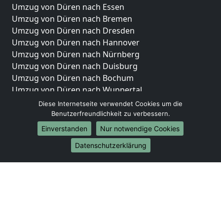
Umzug von Düren nach Essen
Umzug von Düren nach Bremen
Umzug von Düren nach Dresden
Umzug von Düren nach Hannover
Umzug von Düren nach Nürnberg
Umzug von Düren nach Duisburg
Umzug von Düren nach Bochum
Umzug von Düren nach Wuppertal
Umzug von Düren nach Bielefeld
Diese Internetseite verwendet Cookies um die
Umzug von Düren nach Bonn
Benutzerfreundlichkeit zu verbessern.
Umzug von Düren nach Münster
Einverstanden
Nur notwendige Cookies
Internationale-Umzüge
Datenschutzerklärung
Umzug von Düren nach Brasilien
Umzug von Düren nach Brunei Darussalam
Umzug von Düren nach Burkina Faso
Umzug von Düren nach Burundi
Umzug von Düren nach Chile
Umzug von Düren nach China