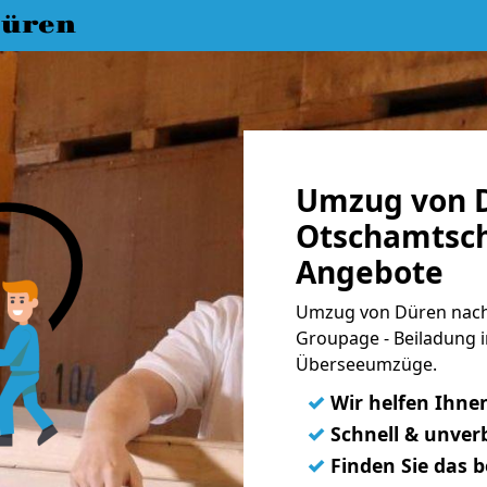
üren
Umzug von 
Otschamtschi
Angebote
Umzug von Düren nach 
Groupage - Beiladung i
Überseeumzüge.
✓
Wir helfen Ihne
✓
Schnell & unverb
✓
Finden Sie das 