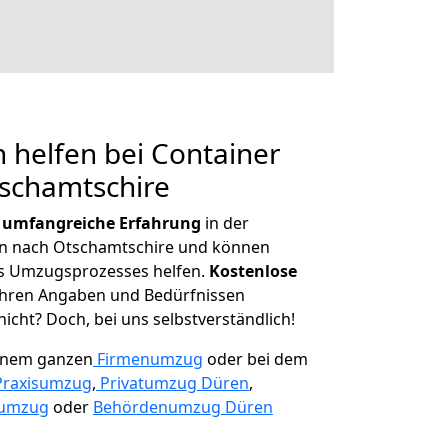
 helfen bei Container
tschamtschire
r
umfangreiche Erfahrung
in der
 nach Otschamtschire und können
es Umzugsprozesses helfen.
K
ostenlose
 Ihren Angaben und Bedürfnissen
icht? Doch, bei uns selbstverständlich!
einem ganzen
Firmenumzug
oder bei dem
Praxisumzug
,
Privatumzug Düren
,
numzug
oder
Behördenumzug Düren