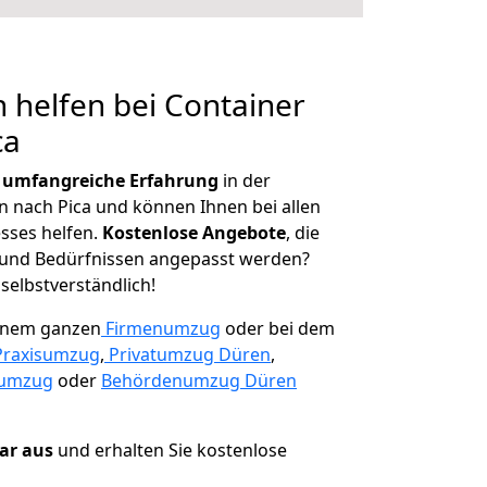
 helfen bei Container
ca
r
umfangreiche Erfahrung
in der
nach Pica und können Ihnen bei allen
sses helfen.
K
ostenlose Angebote
, die
und Bedürfnissen angepasst werden?
 selbstverständlich!
einem ganzen
Firmenumzug
oder bei dem
Praxisumzug
,
Privatumzug Düren
,
numzug
oder
Behördenumzug Düren
lar aus
und erhalten Sie kostenlose