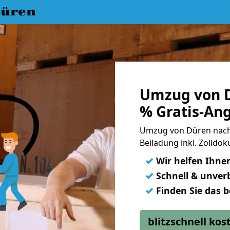
üren
Umzug von D
% Gratis-An
Umzug von Düren nach P
Beiladung inkl. Zolld
✓
Wir helfen Ihne
✓
Schnell & unverb
✓
Finden Sie das 
blitzschnell ko