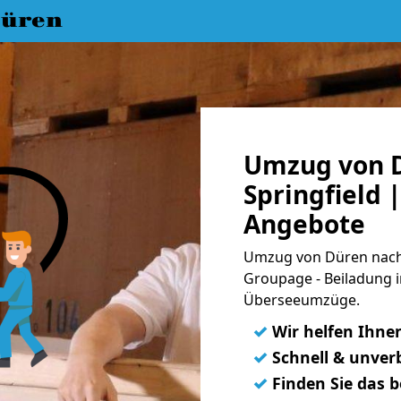
üren
Umzug von 
Springfield |
Angebote
Umzug von Düren nach S
Groupage - Beiladung i
Überseeumzüge.
✓
Wir helfen Ihne
✓
Schnell & unverb
✓
Finden Sie das 