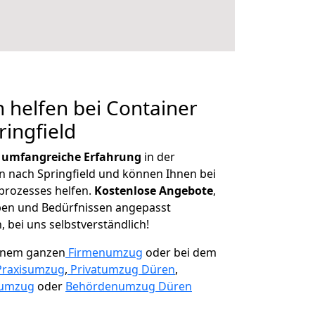
 helfen bei Container
ringfield
r
umfangreiche Erfahrung
in der
nach Springfield und können Ihnen bei
prozesses helfen.
K
ostenlose Angebote
,
ben und Bedürfnissen angepasst
 bei uns selbstverständlich!
einem ganzen
Firmenumzug
oder bei dem
Praxisumzug
,
Privatumzug Düren
,
numzug
oder
Behördenumzug Düren