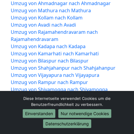
Umzug von Ahmadnagar nach Ahmadnagar
Umzug von Mathura nach Mathura
Umzug von Kollam nach Kollam
Umzug von Avadi nach Avadi
Umzug von Rajamahendravaram nach
Rajamahendravaram
Umzug von Kadapa nach Kadapa
Umzug von Kamarhati nach Kamarhati
Umzug von Bilaspur nach Bilaspur
Umzug von Shahjahanpur nach Shahjahanpur
Umzug von Vijayapura nach Vijayapura
Umzug von Rampur nach Rampur
Umzug von Shivamogga nach Shivamogga
Umzug von Chandrapur nach Chandrapur
Diese Internetseite verwendet Cookies um die
Umzug von Junagadh nach Junagadh
Benutzerfreundlichkeit zu verbessern.
Umzug von Thrissur nach Thrissur
Einverstanden
Nur notwendige Cookies
Umzug von Alwar nach Alwar
Datenschutzerklärung
Umzug von Bardhaman nach Bardhaman
Umzug von Kulti nach Kulti