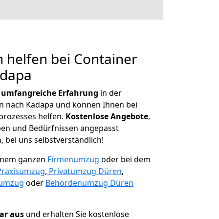
 helfen bei Container
adapa
r
umfangreiche Erfahrung
in der
 nach Kadapa und können Ihnen bei
prozesses helfen.
K
ostenlose Angebote
,
ben und Bedürfnissen angepasst
 bei uns selbstverständlich!
einem ganzen
Firmenumzug
oder bei dem
Praxisumzug
,
Privatumzug Düren
,
numzug
oder
Behördenumzug Düren
lar aus
und erhalten Sie kostenlose