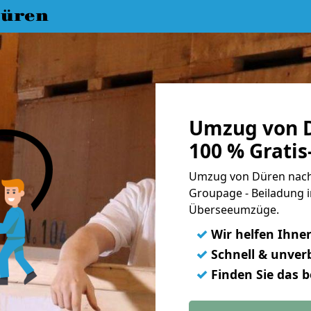
üren
Umzug von D
100 % Grati
Umzug von Düren nach 
Groupage - Beiladung i
Überseeumzüge.
✓
Wir helfen Ihne
✓
Schnell & unverb
✓
Finden Sie das 