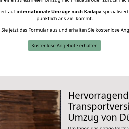
ür einen stressfreien Umzug nach Kadapa oder zurück nach
iert auf
internationale Umzüge nach Kadapa
spezialisier
pünktlich ans Ziel kommt.
n Sie jetzt das Formular aus und erhalten Sie kostenlose An
Kostenlose Angebote erhalten
Hervorragend
Transportvers
Umzug von D
Um Ihnen das nötige Vertra