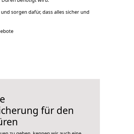
 Düren benötigt wird.
t und sorgen dafür, dass alles sicher und
gebote
e
icherung für den
üren
uen zu geben, kennen wir auch eine