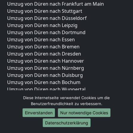
Umzug von Düren nach Frankfurt am Main
Umzug von Düren nach Stuttgart
Umzug von Düren nach Düsseldorf
Umzug von Düren nach Leipzig
Umzug von Düren nach Dortmund
Umzug von Düren nach Essen
Umzug von Düren nach Bremen
Umzug von Düren nach Dresden
Umzug von Düren nach Hannover
Umzug von Düren nach Nürnberg
Umzug von Düren nach Duisburg
Umzug von Düren nach Bochum
Umzug von Düren nach Wuppertal
Umzug von Düren nach Bielefeld
Diese Internetseite verwendet Cookies um die
Umzug von Düren nach Bonn
Benutzerfreundlichkeit zu verbessern.
Umzug von Düren nach Münster
Einverstanden
Nur notwendige Cookies
Internationale-Umzüge
Datenschutzerklärung
Umzug von Düren nach Brasilien