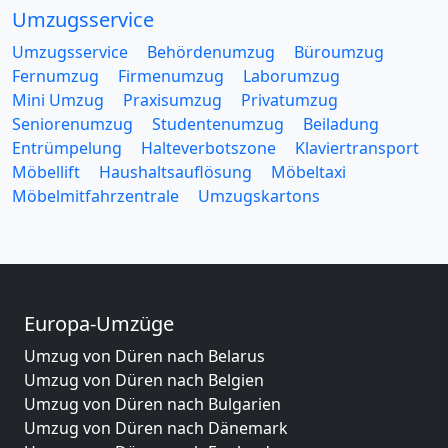
Umzugsservice
Umzugsservice
Behördenumzug
Büroumzug
Fernumzug
Firmenumzug
Laborumzug
Mini Umzug
Praxisumzug
Privatumzug
Seniorenumzug
Studentenumzug
Beiladung
Entrümpelung
Halteverbotszone
Klaviertransport
Möbellift
Haushaltsauflösung
Möbeltaxi
Möbelmitfahrzentrale
Umzugskartons
Europa-Umzüge
Umzug von Düren nach Belarus
Umzug von Düren nach Belgien
Umzug von Düren nach Bulgarien
Umzug von Düren nach Dänemark