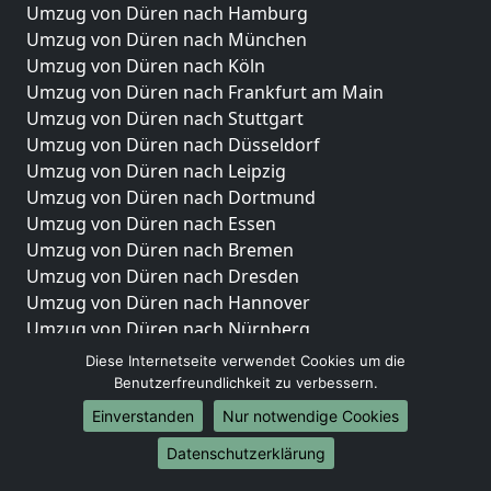
Umzug von Düren nach Hamburg
Umzug von Düren nach München
Umzug von Düren nach Köln
Umzug von Düren nach Frankfurt am Main
Umzug von Düren nach Stuttgart
Umzug von Düren nach Düsseldorf
Umzug von Düren nach Leipzig
Umzug von Düren nach Dortmund
Umzug von Düren nach Essen
Umzug von Düren nach Bremen
Umzug von Düren nach Dresden
Umzug von Düren nach Hannover
Umzug von Düren nach Nürnberg
Umzug von Düren nach Duisburg
Diese Internetseite verwendet Cookies um die
Umzug von Düren nach Bochum
Benutzerfreundlichkeit zu verbessern.
Umzug von Düren nach Wuppertal
Einverstanden
Nur notwendige Cookies
Umzug von Düren nach Bielefeld
Datenschutzerklärung
Umzug von Düren nach Bonn
Umzug von Düren nach Münster