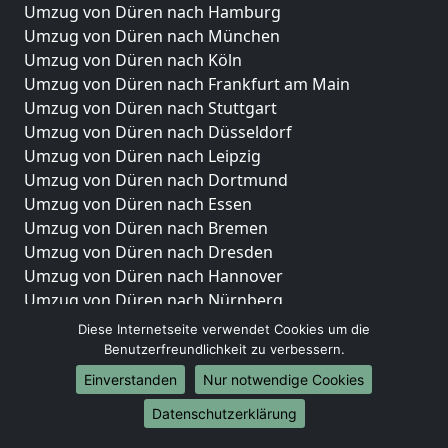
Umzug von Düren nach Hamburg
Umzug von Düren nach München
Umzug von Düren nach Köln
Umzug von Düren nach Frankfurt am Main
Umzug von Düren nach Stuttgart
Umzug von Düren nach Düsseldorf
Umzug von Düren nach Leipzig
Umzug von Düren nach Dortmund
Umzug von Düren nach Essen
Umzug von Düren nach Bremen
Umzug von Düren nach Dresden
Umzug von Düren nach Hannover
Umzug von Düren nach Nürnberg
Umzug von Düren nach Duisburg
Diese Internetseite verwendet Cookies um die
Umzug von Düren nach Bochum
Benutzerfreundlichkeit zu verbessern.
Umzug von Düren nach Wuppertal
Einverstanden
Nur notwendige Cookies
Umzug von Düren nach Bielefeld
Datenschutzerklärung
Umzug von Düren nach Bonn
Umzug von Düren nach Münster