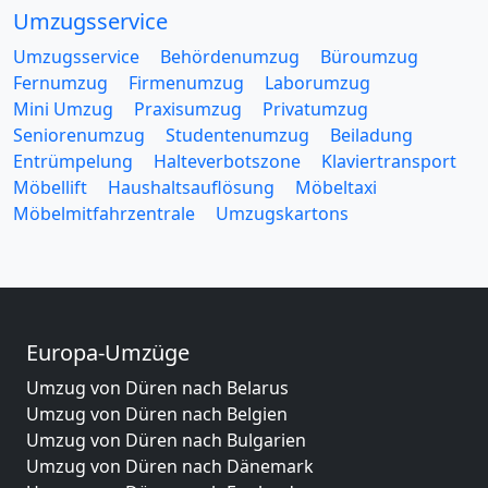
Umzugsservice
Umzugsservice
Behördenumzug
Büroumzug
Fernumzug
Firmenumzug
Laborumzug
Mini Umzug
Praxisumzug
Privatumzug
Seniorenumzug
Studentenumzug
Beiladung
Entrümpelung
Halteverbotszone
Klaviertransport
Möbellift
Haushaltsauflösung
Möbeltaxi
Möbelmitfahrzentrale
Umzugskartons
Europa-Umzüge
Umzug von Düren nach Belarus
Umzug von Düren nach Belgien
Umzug von Düren nach Bulgarien
Umzug von Düren nach Dänemark