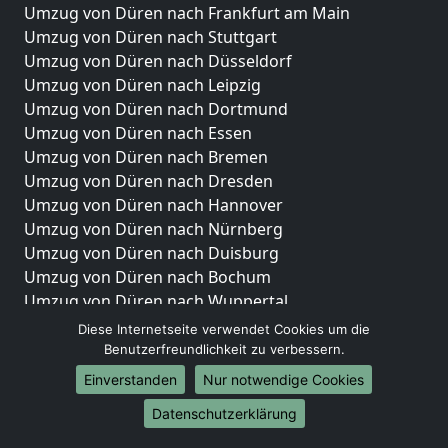
Umzug von Düren nach Frankfurt am Main
Umzug von Düren nach Stuttgart
Umzug von Düren nach Düsseldorf
Umzug von Düren nach Leipzig
Umzug von Düren nach Dortmund
Umzug von Düren nach Essen
Umzug von Düren nach Bremen
Umzug von Düren nach Dresden
Umzug von Düren nach Hannover
Umzug von Düren nach Nürnberg
Umzug von Düren nach Duisburg
Umzug von Düren nach Bochum
Umzug von Düren nach Wuppertal
Umzug von Düren nach Bielefeld
Diese Internetseite verwendet Cookies um die
Umzug von Düren nach Bonn
Benutzerfreundlichkeit zu verbessern.
Umzug von Düren nach Münster
Einverstanden
Nur notwendige Cookies
Internationale-Umzüge
Datenschutzerklärung
Umzug von Düren nach Brasilien