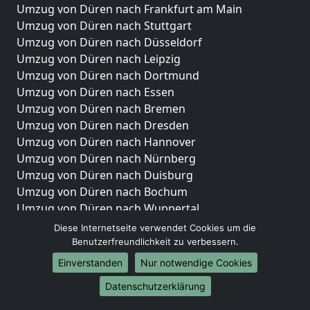
Umzug von Düren nach Frankfurt am Main
Umzug von Düren nach Stuttgart
Umzug von Düren nach Düsseldorf
Umzug von Düren nach Leipzig
Umzug von Düren nach Dortmund
Umzug von Düren nach Essen
Umzug von Düren nach Bremen
Umzug von Düren nach Dresden
Umzug von Düren nach Hannover
Umzug von Düren nach Nürnberg
Umzug von Düren nach Duisburg
Umzug von Düren nach Bochum
Umzug von Düren nach Wuppertal
Umzug von Düren nach Bielefeld
Diese Internetseite verwendet Cookies um die
Umzug von Düren nach Bonn
Benutzerfreundlichkeit zu verbessern.
Umzug von Düren nach Münster
Einverstanden
Nur notwendige Cookies
Internationale-Umzüge
Datenschutzerklärung
Umzug von Düren nach Brasilien